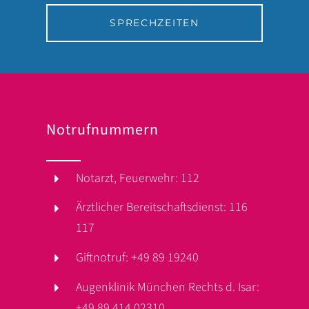
SPRECHZEITEN
Notrufnummern
Notarzt, Feuerwehr: 112
Ärztlicher Bereitschaftsdienst: 116
117
Giftnotruf: +49 89 19240
Augenklinik München Rechts d. Isar:
+49 89 414 02310