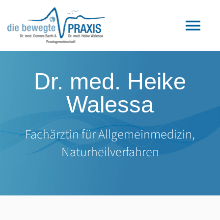
Zum
Inhalt
Tog
springen
Nav
Home
Dr. med. Heike
Walessa
Praxis Gars
Praxis Obertaufkirchen
Fachärztin für Allgemeinmedizin,
Naturheilverfahren
Team
Leistungen