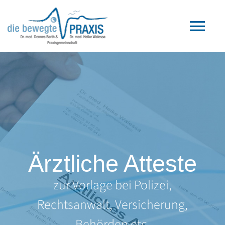
Zum
Inhalt
Tog
springen
Nav
Home
Praxis Gars
Praxis Obertaufkirchen
Ärztliche Atteste
Team
zur Vorlage bei Polizei,
Leistungen
Rechtsanwalt, Versicherung,
Behörden etc.