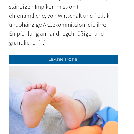
ständigen Impfkommission (=
ehrenamtliche, von Wirtschaft und Politik
unabhängige Ärztekommission, die ihre
Empfehlung anhand regelmäßiger und
gründlicher [...]
LEARN MORE
Kinder- & Jugend-Vorsorgeuntersuchungen